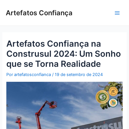
Ir
Post
Main
para
navigation
Artefatos Confiança
Men
o
conteúdo
Artefatos Confiança na
Construsul 2024: Um Sonho
que se Torna Realidade
Por
artefatosconfianca
/
19 de setembro de 2024