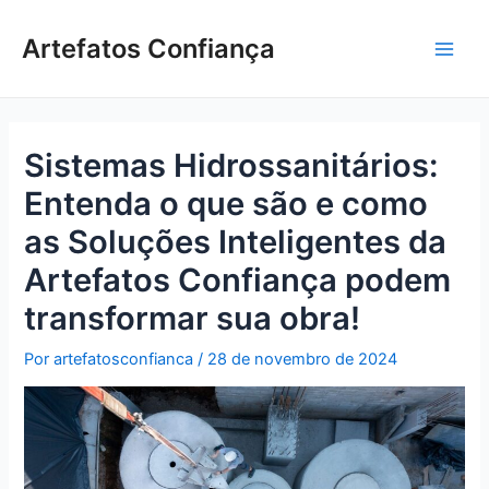
Ir
Post
Main
para
navigation
Artefatos Confiança
Men
o
conteúdo
Sistemas Hidrossanitários:
Entenda o que são e como
as Soluções Inteligentes da
Artefatos Confiança podem
transformar sua obra!
Por
artefatosconfianca
/
28 de novembro de 2024